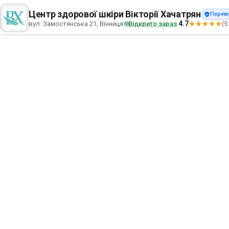
Центр здорової шкіри Вікторії Хачатрян
Перев
4.7
вул. Замостянська 21, Вінниця
Відкрито зараз
(5
·
·