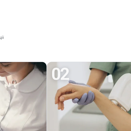
ії
02