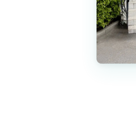
Написати відгук
Ваше ім'я
*
Оцінка
*
Ваш відгук