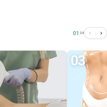
01
04
03