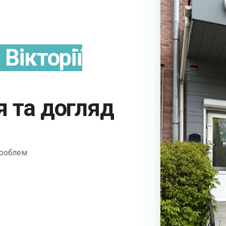
Вікторії
я та догляд
 проблем